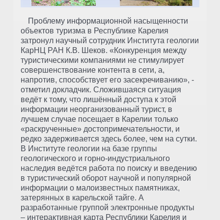
Проблему информационной насыщенности
объектов туризма в Республике Карелия
затронул научный сотрудник Института геологии
КарНЦ РАН К.В. Шеков. «Конкуренция между
туристическими компаниями не стимулирует
совершенствование контента в сети, а,
напротив, способствует его засекречиванию», -
отметил докладчик. Сложившаяся ситуация
ведёт к тому, что лишённый доступа к этой
информации неорганизованный турист, в
лучшем случае посещает в Карелии только
«раскрученные» достопримечательности, и
редко задерживается здесь более, чем на сутки.
В Институте геологии на базе группы
геологического и горно-индустриального
наследия ведётся работа по поиску и введению
в туристический оборот научной и популярной
информации о малоизвестных памятниках,
затерянных в карельской тайге. А
разработанные группой электронные продукты
– интерактивная карта Республики Карелия и