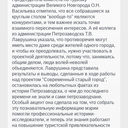
администрации Великого Новгорода О.Н.
Васильева отметила, что все собравшиеся за
круглым столом "вообще-то" являются
конкурентами, и тем важнее искать точки
взаимного пересечения интересов. А её коллега
из администрации Петрозаводска Т.В.
Лаврушина указала, что противоречия могут
иметь место даже среди жителей одного города,
и чтобы их преодолевать, нужно участвовать в
проектной деятельности, потому что, занимаясь
общим делом, люди волей-неволей
объединяются. Лаврушина представила
результаты и выводы, сделанные в ходе работы
над проектом "Современный старый город",
остановилась на любопытных фактах из
истории Петрозаводска, о чем до последнего
времени не знали и сами петрозаводчане.
Особый акцент она сделала на том, что собрать
эту познавательную информацию мэрии
помогли профессиональные историки-
исследователи, и теперь эти знания работают
на повышение туристской привлекательности