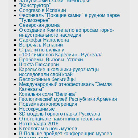
За кулисами сказки "Белогорья"
"Конструктор"
Congreso в Испании
Фестиваль "Поющие камни" в рудном парке
"Тулмозерье"
Северская домна
О создании Комитета по вопросам горно-
индустриального наследия
Саркофаг Наполеона
Встреча в Испании
Страсти по вулкану
«100 символов Карелии» - Рускеала
Проблемы. Вызовы. Успехи.
Шахта Пюхаярви
Карельские школьники-рудознатцы
исследовали свой край
Беспокойные бельгийцы
Международный этнофестиваль "Земля
Калевалы"
Копальня соли "Величка"
Геологический музей Республики Армения
Подземная конференция
Несокрушимые
3D модель Горного парка Рускеала
О потенциале памятников геологии
Воттоваара 2018
К геологам в ночь музеев
В Польше пройдёт конференция музеев