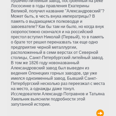
пушечно-литейный завод, построенный на реке
Лососинке в годы правления Екатерины
Великой, получил название "Александровский"?
Может быть, в честь внука императрицы? В
память о выдающемся полководце и
завоевателе? Как бы там ни было, но когда внук
скоропостижно скончался и на российский
престол вступил Николай (Первый), то в память
о брате тот решил переназвать так еще одно
предприятие черной металлургии,
расположенный в семи верстах от Северной
столицы, Санкт-Петербургский литейный завод.
В том же 1826 году новоназванный
Александровский завод был выведен из
ведения Олонецких горных заводов, где уже
имелся одноименный завод. Бывший Санкт-
Петербургский несколько раз переезжал с места
на место, а однажды даже тонул.
Исследователи Александр Потравнов и Татьяна
Хмельник выяснили подробности этой
запутанной истории.