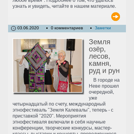
любое время". Подробнее о том, что удалось
узнать и увидеть, читайте в нашем материале.
03.06.2020
0 комментариев
Заметки
Земля
озёр,
лесов,
камня,
руд и рун
В городе на
Неве прошел
очередной,
уже
четырнадцатый по счету, международный
этнофестиваль "Земля Калевалы", теперь - с
приставкой "2020". Мероприятия
этнофестиваля включали в себя научные
конференции, творческие конкурсы, мастер-
классы, выставки и концерты, проводившиеся