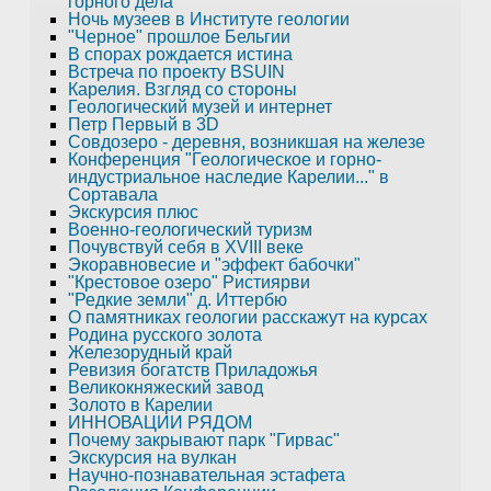
горного дела
Ночь музеев в Институте геологии
"Черное" прошлое Бельгии
В спорах рождается истина
Встреча по проекту BSUIN
Карелия. Взгляд со стороны
Геологический музей и интернет
Петр Первый в 3D
Совдозеро - деревня, возникшая на железе
Конференция "Геологическое и горно-
индустриальное наследие Карелии..." в
Сортавала
Экскурсия плюс
Военно-геологический туризм
Почувствуй себя в XVIII веке
Экоравновесие и "эффект бабочки"
"Крестовое озеро" Ристиярви
"Редкие земли" д. Иттербю
О памятниках геологии расскажут на курсах
Родина русского золота
Железорудный край
Ревизия богатств Приладожья
Великокняжеский завод
Золото в Карелии
ИННОВАЦИИ РЯДОМ
Почему закрывают парк "Гирвас"
Экскурсия на вулкан
Научно-познавательная эстафета