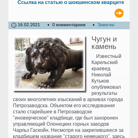
Ссылка на статью о шокшинском кварците
16.02.2021
0 комментариев
Заметки
Чугун и
камень
Известный
Карельский
краевед
Николай
Кутьков
опубликовал
результаты
своих многолетних изысканий в архивах города
Петрозаводска. Объектом его исследования
стало старейшее в Петрозаводске
"иноверческое" кладбище, где был захоронен
управляющий Олонецких горных заводов
Чарльз Гаскойн. Несмотря на закрепившееся за
кладбищем название "старого немецкого", здесь