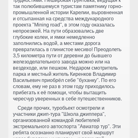
трудностями. Неширокая грунтовка, ведущая к
так полюбившемуся туристам памятнику горно-
промышленной истории Карелии, выровненная
и отсыпанная на средства международного
проекта "Mining road", в этом году оказалась
непроезжей. На пути образовались две
глубокие колеи, и ямки немедленно
заполнились водой, а местами дорога
превратилась в глинистое месиво! Преодолеть
3,5 километра пути от деревни до бывшего
железоделательного завода можно или на
вездеходе, или пешком. Недаром смотритель
парка и местный житель Киренков Владимир
Васильевич приобрёл себе "буханку". По его
словам, ему не раз в этом году приходилось
прибегать к её помощи, чтобы вытащить
чересчур уверенных в себе путешественников.
Среди прочих, туробъект осмотрели и
участники джип-тура "Школа джиппера",
организованной командой любителей
экстремального автоспорта "Авиатор тур". Эти
ребята осознанно планируют свой маршрут