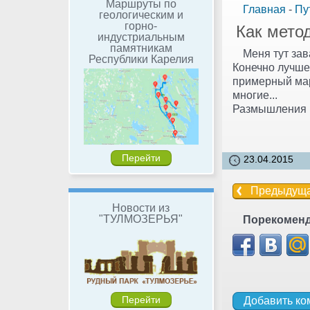
Маршруты по
Главная
-
Пу
геологическим и
горно-
Как мето
индустриальным
памятникам
Меня тут зав
Республики Карелия
Конечно лучше 
примерный мар
многие...
Размышления 
Перейти
23.04.2015
Предыдущ
Новости из
"ТУЛМОЗЕРЬЯ"
Порекоменд
Перейти